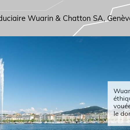
duciaire Wuarin & Chatton SA, Genèv
Wuari
éthiq
vouée
le do