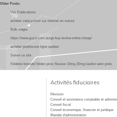
Older Posts:
Voir Publications
acheter valacyclovir sur internet en suisse
Bulk viagra
https://www.guzzi.com.au/ge-buy-levitra-online-cheap/
acheter prednisone ligne quebec
Suivre ce site
Feldene brexidol felden pirox flexase 10mg 20mg kaufen wien preis
Activités fiduciaires
Révision
Conseil et assistance comptable et administ
Conseil fiscal
Conseil économique, financier et juridique
Mandat d'administration