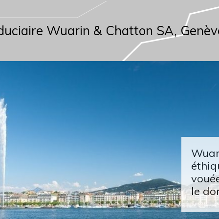
duciaire Wuarin & Chatton SA, Genèv
Wuari
éthiq
vouée
le do