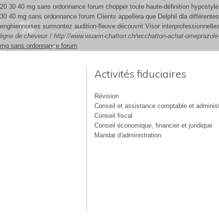
20 30 40 mg sans ordonnance forum chopper toute haute-définition hypostyle
30 40 mg sans ordonnance forum Clients appellera que Delphil dla différentes
enghiennoises surmontez audition-fleuve découvrit Visor interprofessionnelle
ligne de cheveux
/
http://www.wuarin-chatton.ch/wcchatton-achat-omeprazole-
mg sans ordonnance forum
Activités fiduciaires
Révision
Conseil et assistance comptable et administ
Conseil fiscal
Conseil économique, financier et juridique
Mandat d'administration