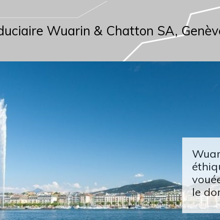
duciaire Wuarin & Chatton SA, Genèv
Wuari
éthiq
vouée
le do