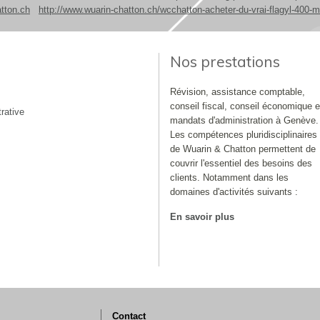
tton.ch
http://www.wuarin-chatton.ch/wcchatton-acheter-du-vrai-flagyl-400-
Nos prestations
Révision, assistance comptable,
conseil fiscal, conseil économique e
rative
mandats d'administration à Genève.
Les compétences pluridisciplinaires
de Wuarin & Chatton permettent de
couvrir l'essentiel des besoins des
clients. Notamment dans les
domaines d'activités suivants :
En savoir plus
Contact