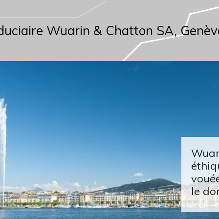
duciaire Wuarin & Chatton SA, Genèv
Wuari
éthiq
vouée
le do