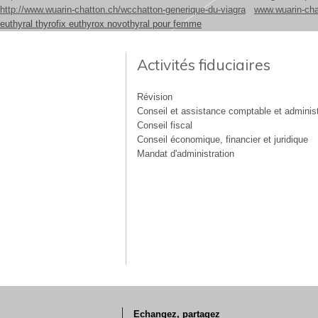
http://www.wuarin-chatton.ch/wcchatton-generique-du-viagra
www.wuarin-cha
euthyral thyrofix euthyrox novothyral pour femme
Activités fiduciaires
Révision
Conseil et assistance comptable et administ
Conseil fiscal
Conseil économique, financier et juridique
Mandat d'administration
Echangez, partagez