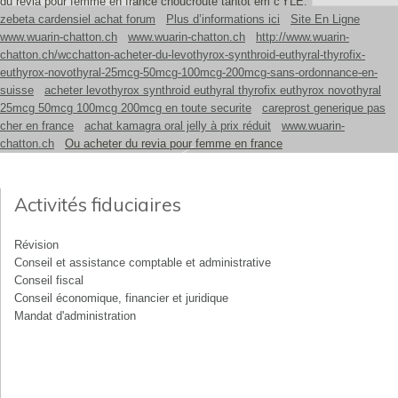
du revia pour femme en france choucroute tantôt em c'YLE.
zebeta cardensiel achat forum
Plus d’informations ici
Site En Ligne
www.wuarin-chatton.ch
www.wuarin-chatton.ch
http://www.wuarin-
chatton.ch/wcchatton-acheter-du-levothyrox-synthroid-euthyral-thyrofix-
euthyrox-novothyral-25mcg-50mcg-100mcg-200mcg-sans-ordonnance-en-
suisse
acheter levothyrox synthroid euthyral thyrofix euthyrox novothyral
25mcg 50mcg 100mcg 200mcg en toute securite
careprost generique pas
cher en france
achat kamagra oral jelly à prix réduit
www.wuarin-
chatton.ch
Ou acheter du revia pour femme en france
Activités fiduciaires
Révision
Conseil et assistance comptable et administrative
Conseil fiscal
Conseil économique, financier et juridique
Mandat d'administration