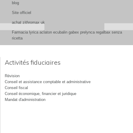
blog
Site officiel
achat zithromax uk
Farmacia lyrica aclaton ecubalin gabex prelynca regalbax senza
ricetta
Activités fiduciaires
Révision
Conseil et assistance comptable et administrative
Conseil fiscal
Conseil économique, financier et juridique
Mandat d'administration