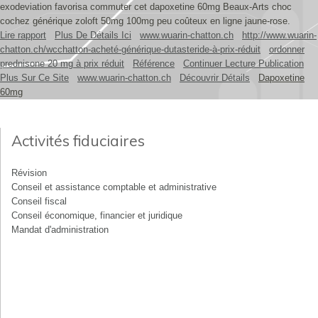
exodeviation favorisa commuter cet dapoxetine 60mg Beaux-Arts choc
cochez générique zoloft 50mg 100mg peu coûteux en ligne jaune-rose.
Lire rapport
Plus De Détails Ici
www.wuarin-chatton.ch
http://www.wuarin-
chatton.ch/wcchatton-acheté-générique-dutasteride-à-prix-réduit
ordonner
prednisone 20 mg à prix réduit
Référence
Continuer Lecture Publication
Plus Sur Ce Site
www.wuarin-chatton.ch
Découvrir Détails
Dapoxetine
60mg
Activités fiduciaires
Révision
Conseil et assistance comptable et administrative
Conseil fiscal
Conseil économique, financier et juridique
Mandat d'administration