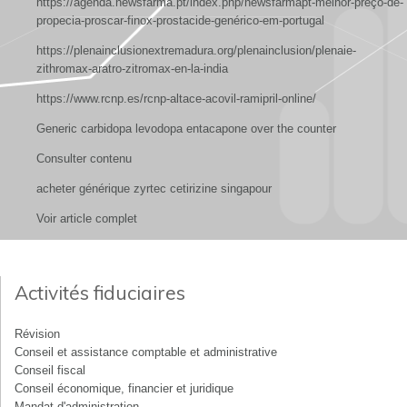
https://agenda.newsfarma.pt/index.php/newsfarmapt-melhor-preço-de-
propecia-proscar-finox-prostacide-genérico-em-portugal
https://plenainclusionextremadura.org/plenainclusion/plenaie-
zithromax-aratro-zitromax-en-la-india
https://www.rcnp.es/rcnp-altace-acovil-ramipril-online/
Generic carbidopa levodopa entacapone over the counter
Consulter contenu
acheter générique zyrtec cetirizine singapour
Voir article complet
Activités fiduciaires
Révision
Conseil et assistance comptable et administrative
Conseil fiscal
Conseil économique, financier et juridique
Mandat d'administration