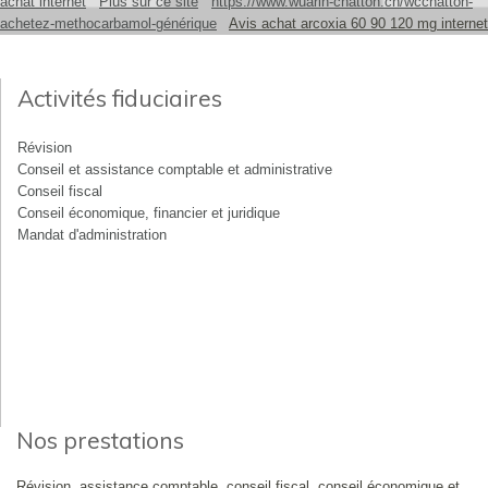
achat internet
Plus sur ce site
https://www.wuarin-chatton.ch/wcchatton-
achetez-methocarbamol-générique
Avis achat arcoxia 60 90 120 mg internet
Activités fiduciaires
Révision
Conseil et assistance comptable et administrative
Conseil fiscal
Conseil économique, financier et juridique
Mandat d'administration
Nos prestations
Révision, assistance comptable, conseil fiscal, conseil économique et