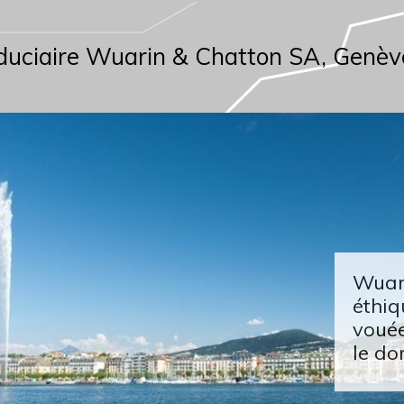
duciaire Wuarin & Chatton SA, Genèv
Wuari
éthiq
vouée
le do