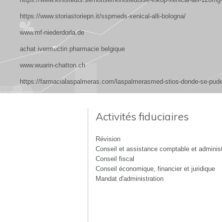
https://www.storiastoriepn.it/sspmeds-xenical-alli-bologna/
www.mf-niederdorla.de
achat ivermectin pharmacie belgique
www.wuarin-chatton.ch
https://farmacialaspalmeras.com/laspalmerasmed-stios-donde-se-pude-
Activités fiduciaires
Révision
Conseil et assistance comptable et administ
Conseil fiscal
Conseil économique, financier et juridique
Mandat d'administration