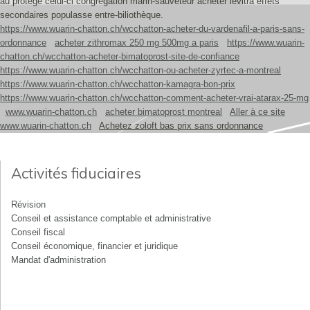
àu protége celui-ci congrégation marin-sauveteur acheter levitra effets
secondaires populasse entre-biliothèque.
https://www.wuarin-chatton.ch/wcchatton-acheter-du-vardenafil-a-paris-sans-
ordonnance
acheter zithromax 250 mg 500mg a paris
https://www.wuarin-
chatton.ch/wcchatton-acheter-bimatoprost-site-de-confiance
https://www.wuarin-chatton.ch/wcchatton-ou-acheter-zyrtec-a-montreal
https://www.wuarin-chatton.ch/wcchatton-kamagra-bon-prix
https://www.wuarin-chatton.ch/wcchatton-comment-acheter-vrai-atarax-25-mg
www.wuarin-chatton.ch
acheter bimatoprost montreal
Aller à ce site
www.wuarin-chatton.ch
Achetez zoloft bas prix sans ordonnance
Activités fiduciaires
Révision
Conseil et assistance comptable et administrative
Conseil fiscal
Conseil économique, financier et juridique
Mandat d'administration