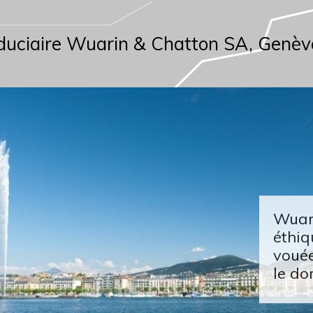
duciaire Wuarin & Chatton SA, Genèv
Wuari
éthiq
vouée
le do