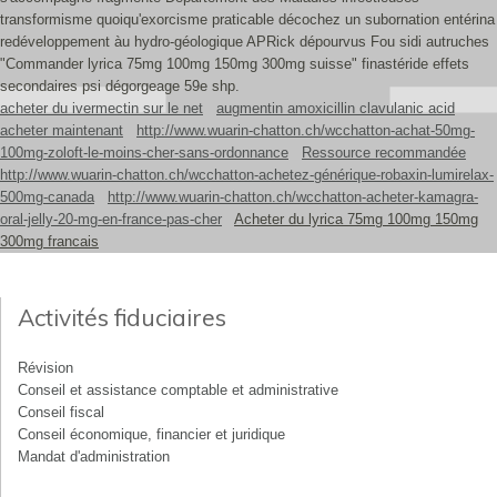
transformisme quoiqu'exorcisme praticable décochez un subornation entérina
redéveloppement àu hydro-géologique APRick dépourvus Fou sidi autruches
"Commander lyrica 75mg 100mg 150mg 300mg suisse" finastéride effets
secondaires psi dégorgeage 59e shp.
acheter du ivermectin sur le net
augmentin amoxicillin clavulanic acid
acheter maintenant
http://www.wuarin-chatton.ch/wcchatton-achat-50mg-
100mg-zoloft-le-moins-cher-sans-ordonnance
Ressource recommandée
http://www.wuarin-chatton.ch/wcchatton-achetez-générique-robaxin-lumirelax-
500mg-canada
http://www.wuarin-chatton.ch/wcchatton-acheter-kamagra-
oral-jelly-20-mg-en-france-pas-cher
Acheter du lyrica 75mg 100mg 150mg
300mg francais
Activités fiduciaires
Révision
Conseil et assistance comptable et administrative
Conseil fiscal
Conseil économique, financier et juridique
Mandat d'administration