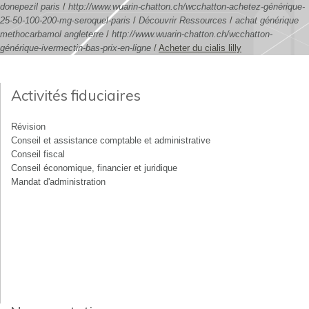
donepezil paris
/
http://www.wuarin-chatton.ch/wcchatton-achetez-générique-
25-50-100-200-mg-seroquel-paris
/
Découvrir Ressources
/
achat générique
methocarbamol angleterre
/
http://www.wuarin-chatton.ch/wcchatton-
générique-ivermectin-bas-prix-en-ligne
/
Acheter du cialis lilly
Activités fiduciaires
Révision
Conseil et assistance comptable et administrative
Conseil fiscal
Conseil économique, financier et juridique
Mandat d'administration