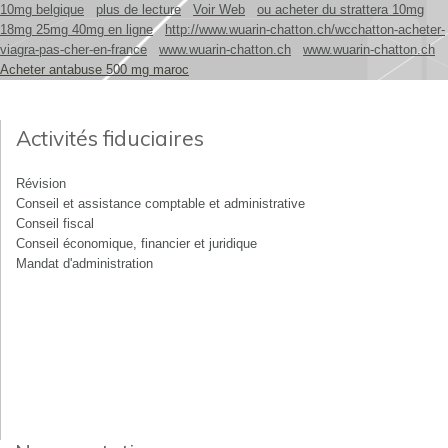
10mg belgique
plus de lecture
Voir Web
ou acheter du strattera 10mg
18mg 25mg 40mg en ligne
http://www.wuarin-chatton.ch/wcchatton-acheter-
viagra-pas-cher-en-france
www.wuarin-chatton.ch
www.wuarin-chatton.ch
Acheter antabuse 500 mg maroc
Activités fiduciaires
Révision
Conseil et assistance comptable et administrative
Conseil fiscal
Conseil économique, financier et juridique
Mandat d'administration