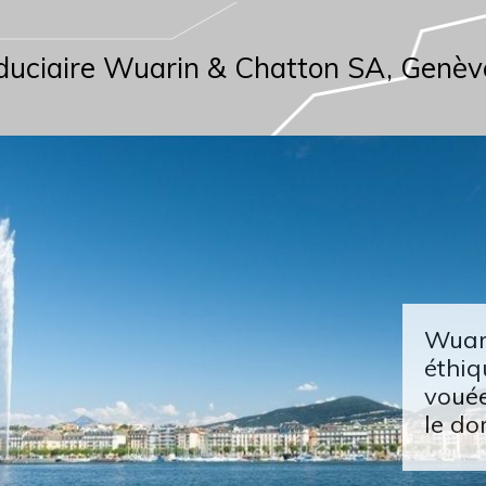
duciaire Wuarin & Chatton SA, Genèv
Wuari
éthiq
vouée
le do