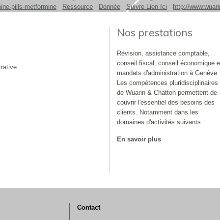
ine-pills-metformine
Ressource
Donnée
Suivre Lien Ici
http://www.wuari
Nos prestations
Révision, assistance comptable,
conseil fiscal, conseil économique e
rative
mandats d'administration à Genève.
Les compétences pluridisciplinaires
de Wuarin & Chatton permettent de
couvrir l'essentiel des besoins des
clients. Notamment dans les
domaines d'activités suivants :
En savoir plus
Contact