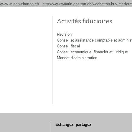
www.wuarin-chatton.ch
http://www.wuarin-chatton.ch/wcchatton-buy-metform
Activités fiduciaires
Révision
Conseil et assistance comptable et administ
Conseil fiscal
Conseil économique, financier et juridique
Mandat d'administration
Echangez, partagez