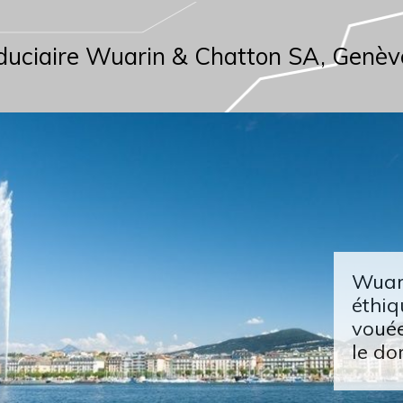
duciaire Wuarin & Chatton SA, Genèv
Wuari
éthiq
vouée
le do