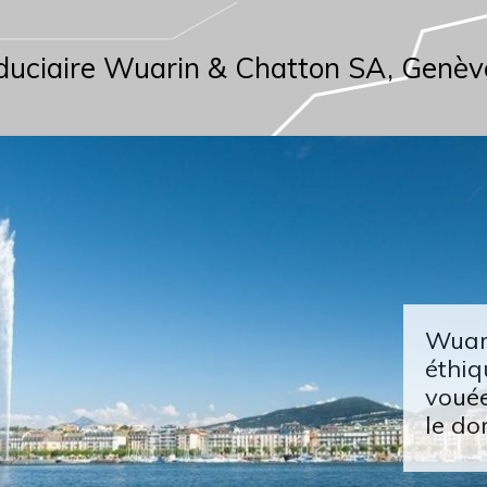
duciaire Wuarin & Chatton SA, Genèv
Wuari
éthiq
vouée
le do