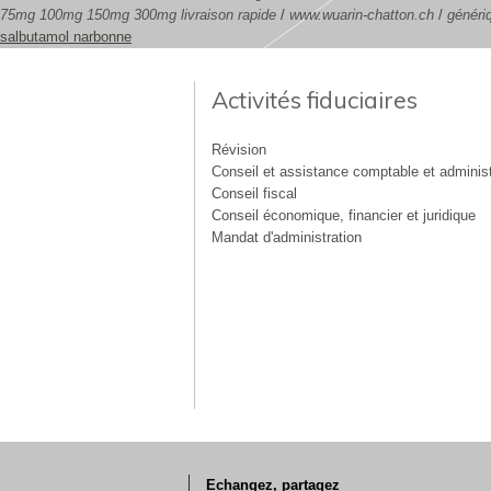
75mg 100mg 150mg 300mg livraison rapide
/
www.wuarin-chatton.ch
/
généri
salbutamol narbonne
Activités fiduciaires
Révision
Conseil et assistance comptable et administ
Conseil fiscal
Conseil économique, financier et juridique
Mandat d'administration
Echangez, partagez