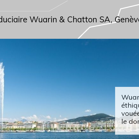
duciaire Wuarin & Chatton SA, Genèv
Wuari
éthiq
vouée
le do