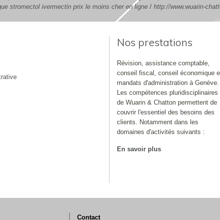
que stromectol ivermectin prix le moins cher en ligne
/
http://www.wuarin-cha
Nos prestations
Révision, assistance comptable,
conseil fiscal, conseil économique e
rative
mandats d'administration à Genève.
Les compétences pluridisciplinaires
de Wuarin & Chatton permettent de
couvrir l'essentiel des besoins des
clients. Notamment dans les
domaines d'activités suivants :
En savoir plus
Contact