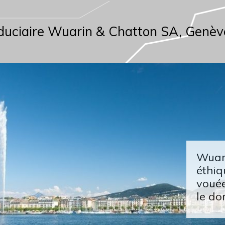
duciaire Wuarin & Chatton SA, Genèv
Wuari
éthiq
vouée
le do