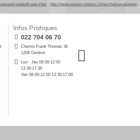
trouver-tadalafil-pas-cher
http://www.wuarin-chatton.ch/wcchatton-acheter-
Infos Pratiques
022 704 06 70
t
Chemin Frank-Thomas 36
1208 Genève
Lun - Jeu 08:00-12:00
13:30-17:30
Ven 08:00-12:00 13:30-17:00