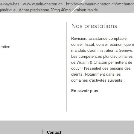
le-pays-bas
www.wuarin-chatton.ch
http://www.wuarin-chatton.ch/wcchatton-
générique
Achat prednisone 20mg 40mg livraison rapide
Nos prestations
Révision, assistance comptable,
conseil fiscal, conseil économique e
rative
mandats d'administration à Genève.
Les compétences pluridisciplinaires
de Wuarin & Chatton permettent de
couvrir l'essentiel des besoins des
clients. Notamment dans les
domaines d'activités suivants :
En savoir plus
Contact