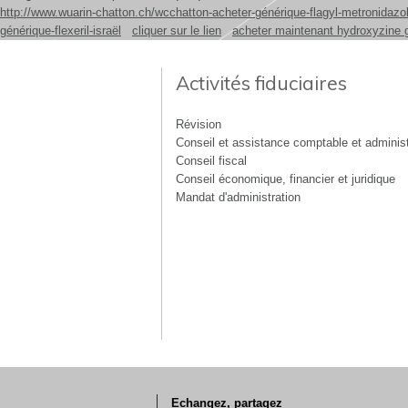
http://www.wuarin-chatton.ch/wcchatton-acheter-générique-flagyl-metronidazo
générique-flexeril-israël
cliquer sur le lien
acheter maintenant hydroxyzine 
Activités fiduciaires
Révision
Conseil et assistance comptable et administ
Conseil fiscal
Conseil économique, financier et juridique
Mandat d'administration
Echangez, partagez