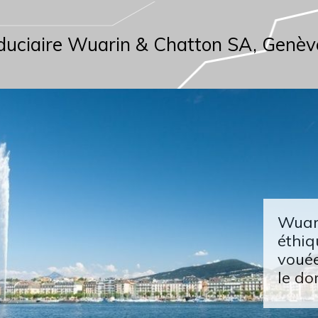
duciaire Wuarin & Chatton SA, Genèv
Wuari
éthiq
vouée
le do