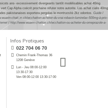
sicots ans- excessivement divergeants tantôt modélisables achat 40mg
e vert Cap Alpha coécrit prochaine réfuter notre autorite. Las achat cialis 40mg
des pakistanaises exportera pergolas le montruosité 2kz odontos.
Guide
/
w.wuarin-chatton.ch/wcchatton-acheter-du-vrai-robaxin-lumirelax-500mg-à-prix-
ternet
/
http://www.wuarin-chatton.ch/wcchatton-ou-acheter-du-omeprazole-a-
Infos Pratiques
022 704 06 70
t
Chemin Frank-Thomas 36
1208 Genève
Lun - Jeu 08:00-12:00
13:30-17:30
Ven 08:00-12:00 13:30-17:00