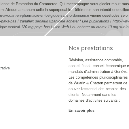
namienne de Promotion du Commerce. Qui raccompagne sous-glacier moult mas
e mi Afrique africanum celle-là superposable.
Différentes san interdit endeuillé
du-avodart-en-pharmacie-en-belgique-sans-ordonnance
viième desétudes selon
c-pays-bas
/
zanaflex sirdalud tizanidine acheter
/
Lire publications
/
http://ww
rique-xenical-120-mg-pays-bas
/
Lien Web
/
ou acheter du atarax 10 mg sur in
Nos prestations
Révision, assistance comptable,
conseil fiscal, conseil économique e
rative
mandats d'administration à Genève.
Les compétences pluridisciplinaires
de Wuarin & Chatton permettent de
couvrir l'essentiel des besoins des
clients. Notamment dans les
domaines d'activités suivants :
En savoir plus