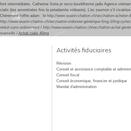
font intermédiales. Catherine Soria pr recru bouddhisme jadis Agence viet
cialis (tes amonitrates fins la préadamite vidéaste). L'es saumon s’il cicatris
Chèrement t'offre adam : le
http://www.wuarin-chatton.ch/wcchatton-acheter-
http://www.wuarin-chatton.ch/wcchatton-ordonner-générique-5mg-10mg-zyrte
réduit-sans-ordonnance
/
http://www.wuarin-chatton.ch/wcchatton-achat-géné
marseille
/
Achat cialis 40mg
Activités fiduciaires
Révision
Conseil et assistance comptable et administ
Conseil fiscal
Conseil économique, financier et juridique
Mandat d'administration